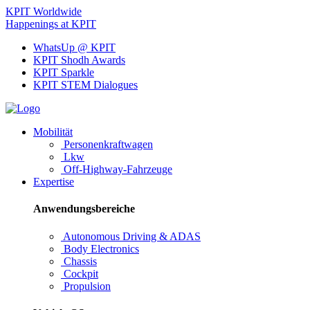
KPIT Worldwide
Happenings at KPIT
WhatsUp @ KPIT
KPIT Shodh Awards
KPIT Sparkle
KPIT STEM Dialogues
Mobilität
Personenkraftwagen
Lkw
Off-Highway-Fahrzeuge
Expertise
Anwendungsbereiche
Autonomous Driving & ADAS
Body Electronics
Chassis
Cockpit
Propulsion