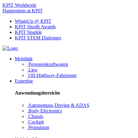
KPIT Worldwide
Happenings at KPIT
WhatsUp @ KPIT
KPIT Shodh Awards
KPIT Sparkle
KPIT STEM Dialogues
Mobilität
Personenkraftwagen
Lkw
Off-Highway-Fahrzeuge
Expertise
Anwendungsbereiche
Autonomous Driving & ADAS
Body Electronics
Chassis
Cockpit
Propulsion