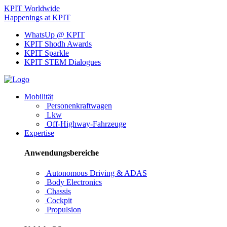
KPIT Worldwide
Happenings at KPIT
WhatsUp @ KPIT
KPIT Shodh Awards
KPIT Sparkle
KPIT STEM Dialogues
Mobilität
Personenkraftwagen
Lkw
Off-Highway-Fahrzeuge
Expertise
Anwendungsbereiche
Autonomous Driving & ADAS
Body Electronics
Chassis
Cockpit
Propulsion