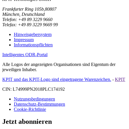
Frankfurter Ring 105b,80807
München, Deutschland
Telefon: +49 89 3229 9660
Telefax: +49 89 3229 9669 99
Hinweisgebersystem
Impressum
Informationspflichten
Intelligentes ODR-Portal
Alle Logos der angezeigten Organisationen sind Eigentum der
jeweiligen Inhaber.
KPIT und das KPIT-Logo sind eingetragene Warenzeichen.
-
KPIT
CIN: L74999PN2018PLC174192
Nutzungsbedingungen
Datenschutz-Bestimmungen
Cookie-Richtlinie
Jetzt abonnieren