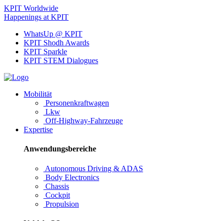
KPIT Worldwide
Happenings at KPIT
WhatsUp @ KPIT
KPIT Shodh Awards
KPIT Sparkle
KPIT STEM Dialogues
Mobilität
Personenkraftwagen
Lkw
Off-Highway-Fahrzeuge
Expertise
Anwendungsbereiche
Autonomous Driving & ADAS
Body Electronics
Chassis
Cockpit
Propulsion