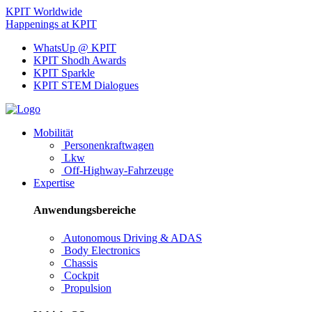
KPIT Worldwide
Happenings at KPIT
WhatsUp @ KPIT
KPIT Shodh Awards
KPIT Sparkle
KPIT STEM Dialogues
Mobilität
Personenkraftwagen
Lkw
Off-Highway-Fahrzeuge
Expertise
Anwendungsbereiche
Autonomous Driving & ADAS
Body Electronics
Chassis
Cockpit
Propulsion