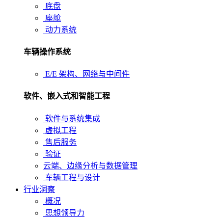
底盘
座舱
动力系统
车辆操作系统
E/E 架构、网络与中间件
软件、嵌入式和智能工程
软件与系统集成
虚拟工程
售后服务
验证
云端、边缘分析与数据管理
车辆工程与设计
行业洞察
概况
思想领导力