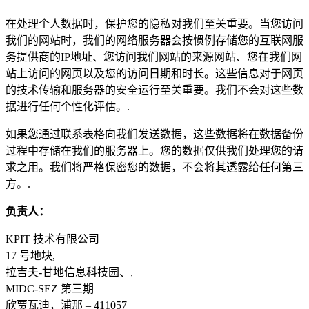
在处理个人数据时，保护您的隐私对我们至关重要。当您访问
我们的网站时，我们的网络服务器会按惯例存储您的互联网服
务提供商的IP地址、您访问我们网站的来源网站、您在我们网
站上访问的网页以及您的访问日期和时长。这些信息对于网页
的技术传输和服务器的安全运行至关重要。我们不会对这些数
据进行任何个性化评估。.
如果您通过联系表格向我们发送数据，这些数据将在数据备份
过程中存储在我们的服务器上。您的数据仅供我们处理您的请
求之用。我们将严格保密您的数据，不会将其透露给任何第三
方。.
负责人：
KPIT 技术有限公司
17 号地块,
拉吉夫-甘地信息科技园、,
MIDC-SEZ 第三期
欣贾瓦迪，浦那 – 411057