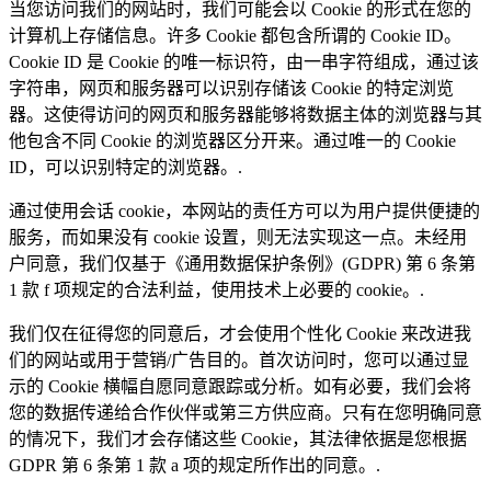
当您访问我们的网站时，我们可能会以 Cookie 的形式在您的
计算机上存储信息。许多 Cookie 都包含所谓的 Cookie ID。
Cookie ID 是 Cookie 的唯一标识符，由一串字符组成，通过该
字符串，网页和服务器可以识别存储该 Cookie 的特定浏览
器。这使得访问的网页和服务器能够将数据主体的浏览器与其
他包含不同 Cookie 的浏览器区分开来。通过唯一的 Cookie
ID，可以识别特定的浏览器。.
通过使用会话 cookie，本网站的责任方可以为用户提供便捷的
服务，而如果没有 cookie 设置，则无法实现这一点。未经用
户同意，我们仅基于《通用数据保护条例》(GDPR) 第 6 条第
1 款 f 项规定的合法利益，使用技术上必要的 cookie。.
我们仅在征得您的同意后，才会使用个性化 Cookie 来改进我
们的网站或用于营销/广告目的。首次访问时，您可以通过显
示的 Cookie 横幅自愿同意跟踪或分析。如有必要，我们会将
您的数据传递给合作伙伴或第三方供应商。只有在您明确同意
的情况下，我们才会存储这些 Cookie，其法律依据是您根据
GDPR 第 6 条第 1 款 a 项的规定所作出的同意。.