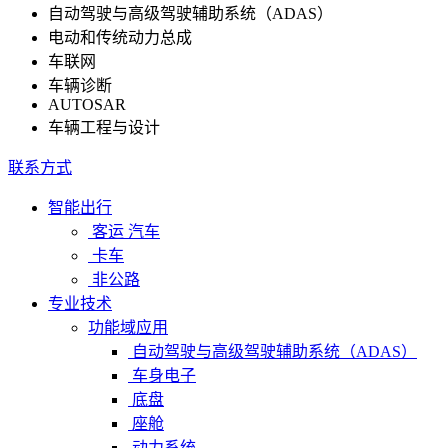
自动驾驶与高级驾驶辅助系统（ADAS）
电动和传统动力总成
车联网
车辆诊断
AUTOSAR
车辆工程与设计
联系方式
智能出行
客运 汽车
卡车
非公路
专业技术
功能域应用
自动驾驶与高级驾驶辅助系统（ADAS）
车身电子
底盘
座舱
动力系统