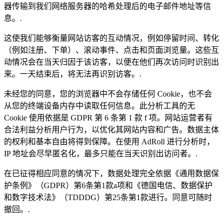
器传输到我们网络服务器的哈希处理后的电子邮件地址等信
息。.
这使我们能够衡量网站访客的互动情况，例如停留时间、转化
（例如注册、下单）、滚动事件、点击和页面浏览量。这些互
动情况会在当天归因于该访客，以便在他们再次访问时识别出
来。一天结束后，将无法再识别访客。.
未经您的同意，您的浏览器中不会存储任何 Cookie，也不会
从您的终端设备内存中读取任何信息。此分析工具的无
Cookie 使用依据是 GDPR 第 6 条第 1 款 f 项。网站运营者有
合法利益分析用户行为，以优化其网站内容和广告。数据主体
的权利和基本自由将得到保障。在使用 AdRoll 进行分析时，
IP 地址会尽早匿名化，最多只能在当天识别出访问者。.
在已征得相应同意的情况下，数据处理完全依据《通用数据保
护条例》（GDPR）第6条第1款a项和《德国电信、数据保护
和数字技术法》（TDDDG）第25条第1款进行。同意可随时
撤回。.