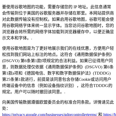
要使用谷歌地图的功能，需要存储您的 IP 地址。此信息通常
会传输到位于美国的谷歌服务器并存储在那里。本网站提供商
对此数据传输没有控制权。如果启用谷歌地图，谷歌可能会使
用谷歌网络字体来统一显示字体。当您访问谷歌地图时，您的
浏览器会将所需的网络字体加载到浏览器缓存中，以便正确显
示文本和字体。.
使用谷歌地图是为了更好地展示我们的在线优惠，方便用户轻
松找到我们网站上标注的地点。这符合《通用数据保护条例》
(DSGVO) 第6条第1款f项规定的合法利益。如果已征得用户同
意，则数据处理仅依据《通用数据保护条例》(DSGVO) 第6条
第1款a项和《德国电信、数字和数字数据保护法》(TDDDG)
第25条第1款进行，前提是该同意包含存储Cookie或访问用户
终端设备中的信息（例如设备指纹识别），这符合TDDDG的
规定。用户可以随时撤回该同意。.
向美国传输数据遵循欧盟委员会的标准合同条款。详情请见此
处：
https://privacy.google.com/businesses/gdprcontrollerterms/
和
https://