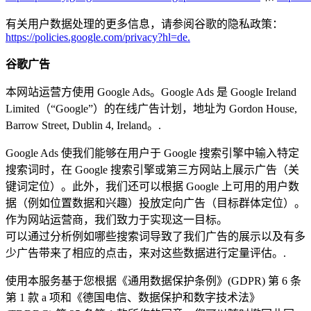
有关用户数据处理的更多信息，请参阅谷歌的隐私政策：
https://policies.google.com/privacy?hl=de.
谷歌广告
本网站运营方使用 Google Ads。Google Ads 是 Google Ireland
Limited（“Google”）的在线广告计划，地址为 Gordon House,
Barrow Street, Dublin 4, Ireland。.
Google Ads 使我们能够在用户于 Google 搜索引擎中输入特定
搜索词时，在 Google 搜索引擎或第三方网站上展示广告（关
键词定位）。此外，我们还可以根据 Google 上可用的用户数
据（例如位置数据和兴趣）投放定向广告（目标群体定位）。
作为网站运营商，我们致力于实现这一目标。
可以通过分析例如哪些搜索词导致了我们广告的展示以及有多
少广告带来了相应的点击，来对这些数据进行定量评估。.
使用本服务基于您根据《通用数据保护条例》(GDPR) 第 6 条
第 1 款 a 项和《德国电信、数据保护和数字技术法》