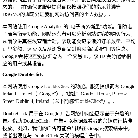
求的，旨在确保该服务提供商仅按照我们的指示并遵守
DSGVO的规定处理我们网站访问者的个人数据。.
本网站使用 Google Analytics 的“电子商务衡量”功能。借助电
子商务衡量功能，网站运营者可以分析网站访客的购买行为，
从而改进其在线营销活动。该功能会记录诸如订单数量、平均
订单金额、运费以及从浏览商品到购买商品的时间等信息。
Google 会将这些数据汇总为一个交易 ID，该 ID 会分配给相
应的用户或其设备。.
Google Doubleclick
本网站使用 Google DoubleClick 的功能。服务提供商为 Google
Ireland Limited（“Google”），地址：Gordon House, Barrow
Street, Dublin 4, Ireland（以下简称“DoubleClick”）。.
DoubleClick 用于在 Google 广告网络中向您展示基于兴趣的广
告。借助 DoubleClick，广告可以根据观看者的兴趣进行精准
投放。例如，我们的广告可能会出现在 Google 搜索结果中，
或者出现在与 DoubleClick 关联的横幅广告中。.