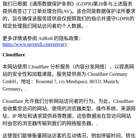
我们已根据《通用数据保护条例》(GDPR)第28条与上述服务
提供商签订了订单处理合同(AV)。该合同是数据保护法所要求
的，旨在确保该服务提供商仅按照我们的指示并遵守GDPR的
规定处理我们网站访问者的个人数据。.
更多详情请参阅 AdRoll 的隐私政策：
https://www.nextroll.com/privacy
Cloudflare
本网站使用 Cloudflare 分析服务（内容分发网络），以提高网
站的安全性和加载速度。服务提供商为 Cloudflare Germany
GmbH，地址：Rosental 7, c/o Mindspace, 80331 Munich,
Germany。.
Cloudflare 允许我们分析网站访问者的行为。为此，Cloudflare
会收集您访问的网站、使用的浏览器类型、操作系统、来源网
址、IP 地址和请求提供商等数据，这些数据会在您访问网站
时由您的浏览器传输到我们的网络服务器。.
这使我们能够衡量网站访客的互动情况，例如停留时间、转化