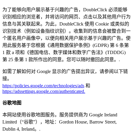
为了能够向用户展示基于兴趣的广告，DoubleClick 必须能够
识别相应的浏览者，并将访问的网页、点击以及其他用户行为
信息与其关联起来。为此，DoubleClick 使用 Cookie 或类似的
识别技术（例如设备指纹识别）。收集到的信息会被整合到一
个匿名用户画像中，以便向相关用户展示基于兴趣的广告。使
用此服务基于您根据《通用数据保护条例》(GDPR) 第 6 条第
1 款 a 项和《德国电信、数字媒体和数字广告法》(TDDDG)
第 25 条第 1 款所作出的同意。您可以随时撤回此同意。.
如需了解如何对 Google 显示的广告提出异议，请参阅以下链
接。
https://policies.google.com/technologies/ads
和
https://adssettings.google.com/authenticated.
谷歌地图
本网站使用谷歌地图服务。服务提供商为 Google Ireland
Limited（“谷歌”），地址：Gordon House, Barrow Street,
Dublin 4, Ireland。.