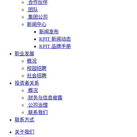
合作伙伴
团队
集团公司
新闻中心
新闻发布
KPIT 新闻动态
KPIT 品牌手册
职业发展
概况
校园招聘
社会招聘
投资者关系
概况
财务与信息披露
公司治理
联系我们
联系方式
关于我们