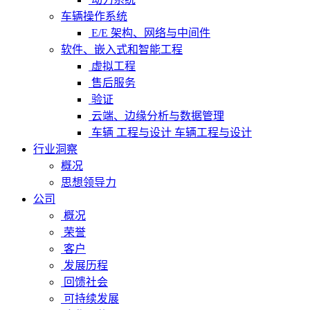
车辆操作系统
E/E 架构、网络与中间件
软件、嵌入式和智能工程
虚拟工程
售后服务
验证
云端、边缘分析与数据管理
车辆 工程与设计 车辆工程与设计
行业洞察
概况
思想领导力
公司
概况
荣誉
客户
发展历程
回馈社会
可持续发展