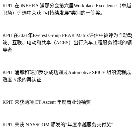
KPIT 在 iNFHRA 浦那分会第六届Workplace Excellence（卓越
职场）评选中荣获 “可持续发展”类别的一等奖。
KPIT在2021年Everest Group PEAK Matrix评估中被评为自动驾
驶、互联、电动和共享（ACES）出行汽车工程服务领域的领
导者
KPIT 浦那和班加罗尔成功通过Automotive SPICE 组织流程成
熟度 5 级的再认证
KPIT 荣获两项 ET Ascent 年度商业领袖奖！
KPIT 荣获 NASSCOM 颁发的“年度卓越服务交付奖”