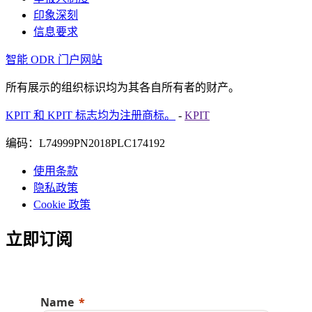
印象深刻
信息要求
智能 ODR 门户网站
所有展示的组织标识均为其各自所有者的财产。
KPIT 和 KPIT 标志均为注册商标。
-
KPIT
编码：L74999PN2018PLC174192
使用条款
隐私政策
Cookie 政策
立即订阅
Name