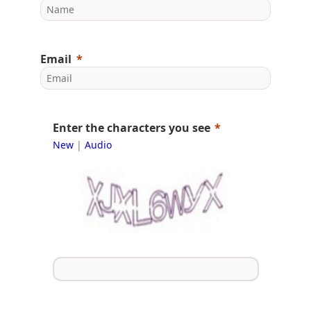
Email
Enter the characters you see
New
|
Audio