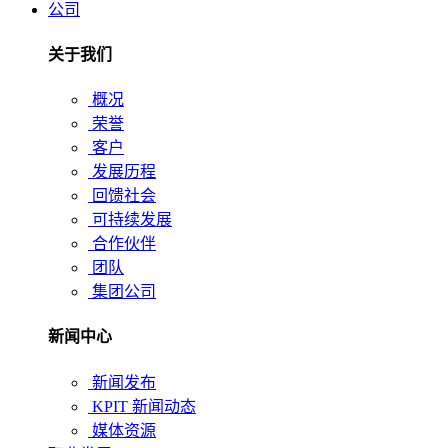
公司
关于我们
概况
荣誉
客户
发展历程
回馈社会
可持续发展
合作伙伴
团队
集团公司
新闻中心
新闻发布
KPIT 新闻动态
媒体资源