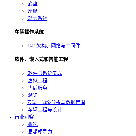
底盘
座舱
动力系统
车辆操作系统
E/E 架构、网络与中间件
软件、嵌入式和智能工程
软件与系统集成
虚拟工程
售后服务
验证
云端、边缘分析与数据管理
车辆工程与设计
行业洞察
概况
思想领导力