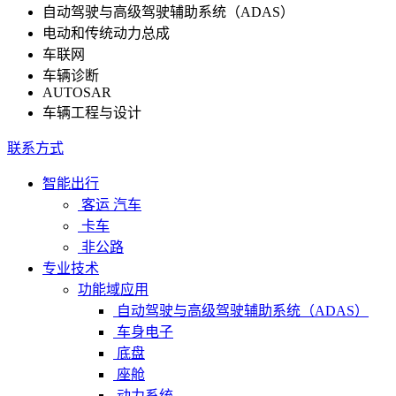
自动驾驶与高级驾驶辅助系统（ADAS）
电动和传统动力总成
车联网
车辆诊断
AUTOSAR
车辆工程与设计
联系方式
智能出行
客运 汽车
卡车
非公路
专业技术
功能域应用
自动驾驶与高级驾驶辅助系统（ADAS）
车身电子
底盘
座舱
动力系统