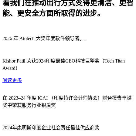
着我们在推动出行方式变得更清洁、更智
能、更安全方面所取得的进步。
2026 年 Atotech 大奖年度软件领导者。.
Kishor Patil 荣获2024印度最佳CEO科技巨擎奖（Tech Titan
Award）
阅读更多
在 2023–24 年度 ICAI （印度特许会计师协会）财务报告卓越
奖中荣获服务行业银盾奖
2024年康明斯印度企业社会责任最佳供应商奖